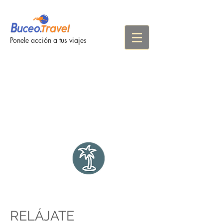
Ponele acción a tus viajes
"UNA VEZ AL AÑO,
VE A
ALGÚN LUGAR AL
QUE
NO HAYAS IDO
ANTES"
.
Dalai Lama
RELÁJATE